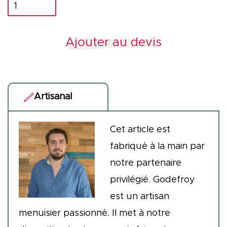
quantité
de
Trophée
Ajouter au devis
sur-
mesure
Artisanal
Cet article est
fabriqué à la main par
notre partenaire
privilégié. Godefroy
est un artisan
menuisier passionné. Il met à notre