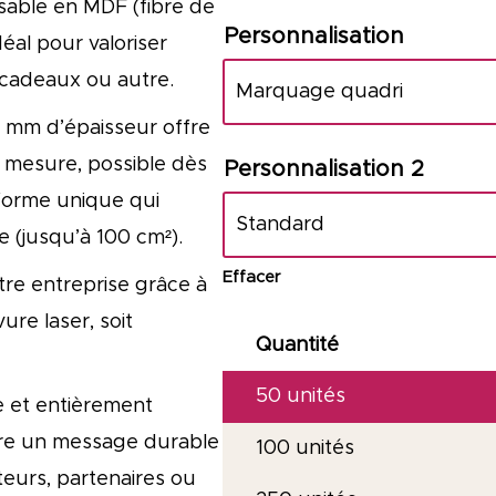
sable en MDF (fibre de
Personnalisation
éal pour valoriser
 cadeaux ou autre.
3 mm d’épaisseur offre
 mesure, possible dès
Personnalisation 2
forme unique qui
e (jusqu’à 100 cm²).
Effacer
re entreprise grâce à
ure laser, soit
Quantité
50
unités
ue et entièrement
ttre un message durable
100 unités
teurs, partenaires ou