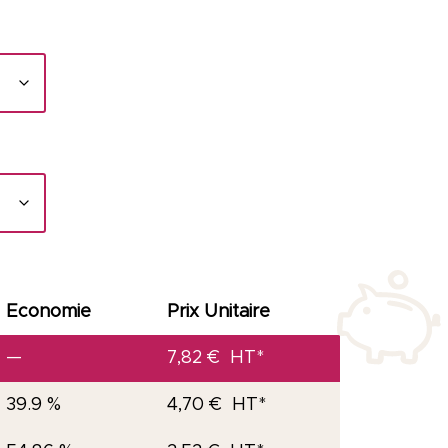
Economie
Prix Unitaire
—
7,82
€
39.9 %
4,70
€