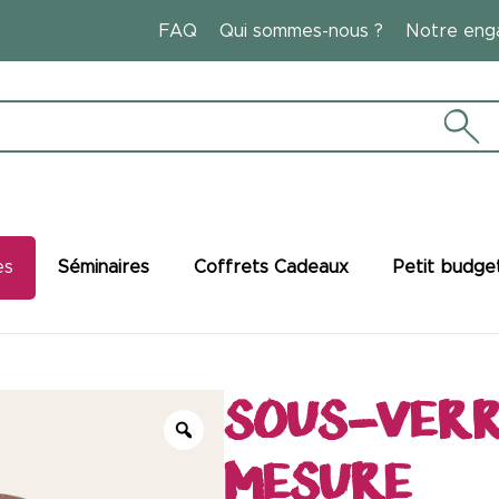
FAQ
Qui sommes-nous ?
Notre eng
es
Séminaires
Coffrets Cadeaux
Petit budge
SOUS-VERR
Manger et boire responsable
MESURE
Lunchboxes