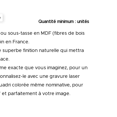
Bougies & senteurs
e
Quantité minimum : unités
Evènementiel
ou sous-tasse en MDF (fibres de bois
Badges & broches
in en France.
Médailles & trophées
ne superbe finition naturelle qui mettra
Cartes de voeux - Fin d'année
pace.
orme exacte que vous imaginez, pour un
Tourisme - Hôtellerie
onnalisez-le avec une gravure laser
uadri colorée même nominative, pour
Équipements hôteliers
if et parfaitement à votre image.
Cadeaux chambres