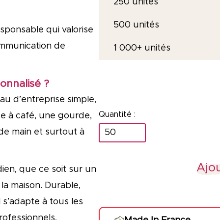
250 unités
500 unités
esponsable qui valorise
ommunication de
1 000+ unités
onnalisé ?
au d’entreprise simple,
sse à café, une gourde,
quantité
de main et surtout à
de
Sous-
Ajou
ien, que ce soit sur un
verre
la maison. Durable,
Forme
 s’adapte à tous les
sur-
rofessionnels,