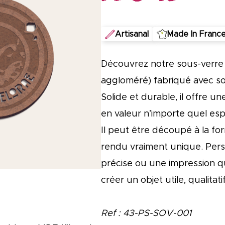
Gourdes, mugs & écocups
Accessoires de cuisine
Artisanal
Made In Franc
Alimentaire
Découvrez notre sous-verre 
aggloméré) fabriqué avec so
Solide et durable, il offre u
Les Insolites
en valeur n’importe quel es
Il peut être découpé à la f
Nos coffrets
rendu vraiment unique. Pers
précise ou une impression q
Coffrets gourmands
créer un objet utile, qualitat
Coffrets naissance
Coffrets variés
Ref : 43-PS-SOV-001