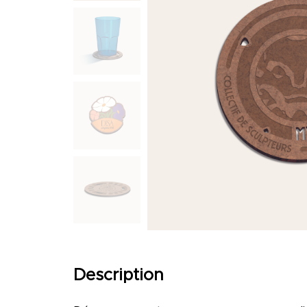
Carnets & blocs-notes
Accessoires de bureau
Equipements électroniques
Végétal
Crayons & sachets de graines
Kits de plantation
Graines insolites
Plantes & plants d'arbre
Cartes à planter, cartes de visite
Description
Textile