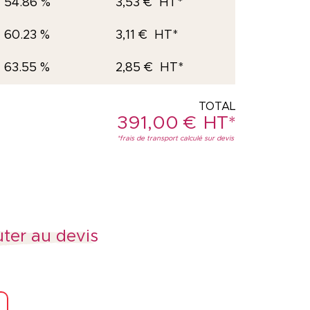
54.86 %
3,53
€
60.23 %
3,11
€
63.55 %
2,85
€
391,00
€
ter au devis