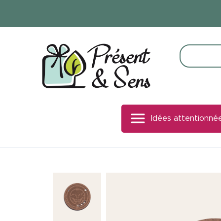
Panneau de gestion des cookies
Idées attentionné
Bureautique
Signalétique bois