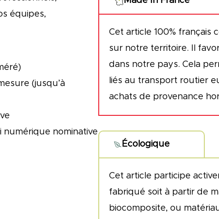
Made In France
mesure
os équipes,
Cet article 100% français
sur notre territoire. Il fav
dans notre pays. Cela per
méré)
liés au transport routier 
mesure (jusqu’à
achats de provenance hor
ive
i numérique nominative
Écologique
Cet article participe active
fabriqué soit à partir de 
biocomposite, ou matériaux