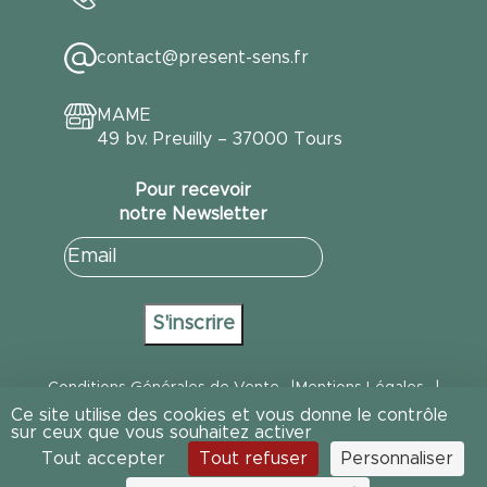
contact@present-sens.fr
MAME
49 bv. Preuilly – 37000 Tours
Pour recevoir
notre Newsletter
E-
mail
(Nécessaire)
S'inscrire
Conditions Générales de Vente
Mentions Légales
Ce site utilise des cookies et vous donne le contrôle
Politique de Confidentialité
Politique Gestion des cookies
sur ceux que vous souhaitez activer
Tout accepter
Tout refuser
Personnaliser
Cookies
Design : Marylou Gabriel