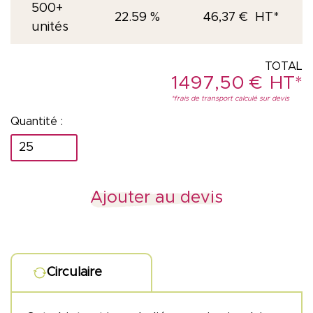
500+
22.59 %
46,37
€
unités
1497,50
€
quantité
de
Sac
Ajouter au devis
à
dos
en
Circulaire
toile
nautique