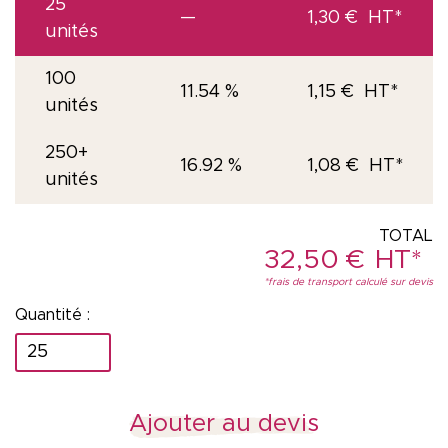
25
—
1,30
€
unités
100
11.54 %
1,15
€
unités
250+
16.92 %
1,08
€
unités
32,50
€
quantité
de
Porte-
Ajouter au devis
badge