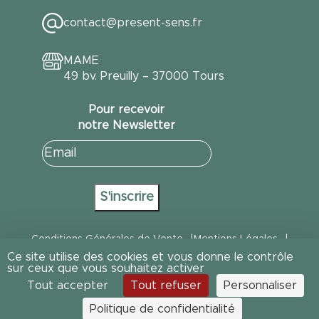
contact@present-sens.fr
MAME
49 bv. Preuilly – 37000 Tours
Pour recevoir
notre Newsletter
E-
mail
(Nécessaire)
S'inscrire
Conditions Générales de Vente
Mentions Légales
Ce site utilise des cookies et vous donne le contrôle
Politique de Confidentialité
Politique Gestion des cookies
sur ceux que vous souhaitez activer
Tout accepter
Tout refuser
Personnaliser
Cookies
Design : Marylou Gabriel
Politique de confidentialité
Développement : RingoStudio