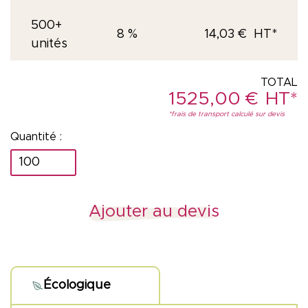
500+
8 %
14,03
€
unités
1525,00
€
quantité
de
Gourde
Ajouter au devis
street
1L
Écologique