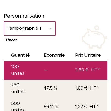
Personnalisation
Effacer
Quantité
Economie
Prix Unitaire
100
—
3,60
€
unités
250
47.5 %
1,89
€
unités
500
66.11 %
1,22
€
unités