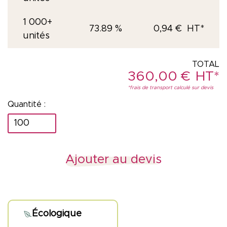
1 000+
73.89 %
0,94
€
unités
360,00
€
quantité
de
Crayon
Ajouter au devis
de
papier
"42km"
Écologique