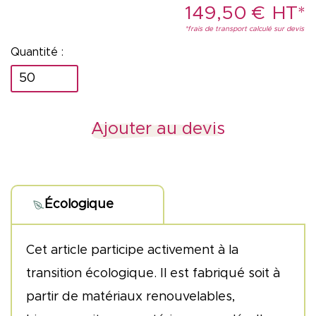
149,50
€
quantité
de
Badge
Ajouter au devis
à
planter
A7
Écologique
Cet article participe activement à la
transition écologique. Il est fabriqué soit à
partir de matériaux renouvelables,