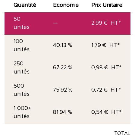
Quantité
Economie
Prix Unitaire
50
—
2,99
€
unités
100
40.13 %
1,79
€
unités
250
67.22 %
0,98
€
unités
500
75.92 %
0,72
€
unités
1 000+
81.94 %
0,54
€
unités