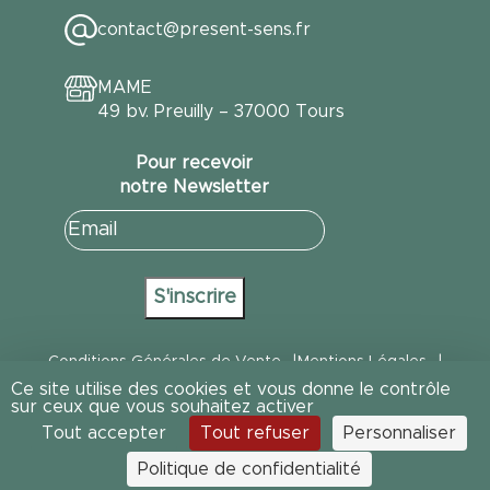
contact@present-sens.fr
MAME
49 bv. Preuilly – 37000 Tours
Pour recevoir
notre Newsletter
E-
mail
(Nécessaire)
S'inscrire
Conditions Générales de Vente
Mentions Légales
Ce site utilise des cookies et vous donne le contrôle
Politique de Confidentialité
Politique Gestion des cookies
sur ceux que vous souhaitez activer
Tout accepter
Tout refuser
Personnaliser
Cookies
Design : Marylou Gabriel
Politique de confidentialité
Développement : RingoStudio