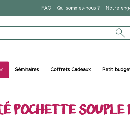
FAQ
Qui sommes-nous ?
Notre eng
es
Séminaires
Coffrets Cadeaux
Petit budge
IÉ POCHETTE SOUPLE 
Manger et boire responsable
Lunchboxes