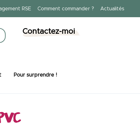
agement RSE
Comment commander ?
Actualités
Contactez-moi
t
Pour surprendre !
PVC
Bien-être
Cosmétiques solides