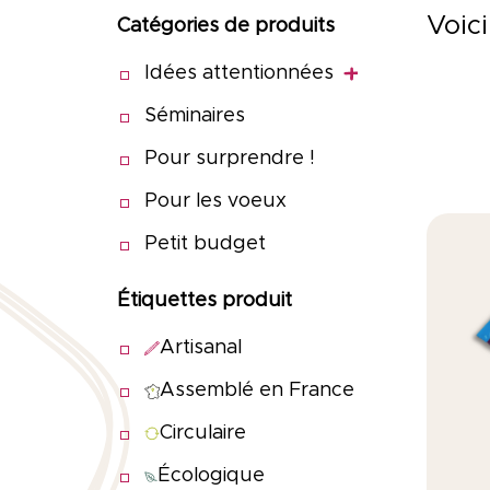
Carnets & blocs-notes
Voici
Catégories de produits
Accessoires de bureau
Idées attentionnées
Equipements électroniques
Séminaires
Pour surprendre !
Végétal
Pour les voeux
Petit budget
Crayons & sachets de graines
Kits de plantation
Étiquettes produit
Graines insolites
Artisanal
Plantes & plants d'arbre
Assemblé en France
Cartes à planter, cartes de visite
Circulaire
Écologique
Textile